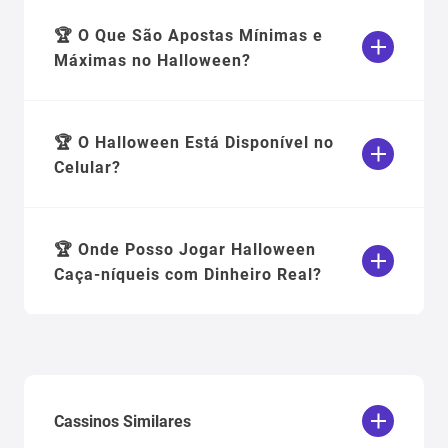
🏆 O Que São Apostas Mínimas e
Máximas no Halloween?
🏆 O Halloween Está Disponível no
Celular?
🏆 Onde Posso Jogar Halloween
Caça-níqueis com Dinheiro Real?
Cassinos Similares