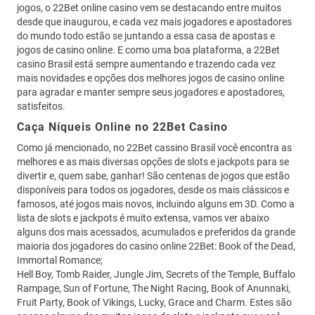
jogos, o 22Bet online casino vem se destacando entre muitos
desde que inaugurou, e cada vez mais jogadores e apostadores
do mundo todo estão se juntando a essa casa de apostas e
jogos de casino online. E como uma boa plataforma, a 22Bet
casino Brasil está sempre aumentando e trazendo cada vez
mais novidades e opções dos melhores jogos de casino online
para agradar e manter sempre seus jogadores e apostadores,
satisfeitos.
Caça Níqueis Online no 22Bet Casino
Como já mencionado, no 22Bet cassino Brasil você encontra as
melhores e as mais diversas opções de slots e jackpots para se
divertir e, quem sabe, ganhar! São centenas de jogos que estão
disponíveis para todos os jogadores, desde os mais clássicos e
famosos, até jogos mais novos, incluindo alguns em 3D. Como a
lista de slots e jackpots é muito extensa, vamos ver abaixo
alguns dos mais acessados, acumulados e preferidos da grande
maioria dos jogadores do casino online 22Bet: Book of the Dead,
Immortal Romance;
Hell Boy, Tomb Raider, Jungle Jim, Secrets of the Temple, Buffalo
Rampage, Sun of Fortune, The Night Racing, Book of Anunnaki,
Fruit Party, Book of Vikings, Lucky, Grace and Charm. Estes são