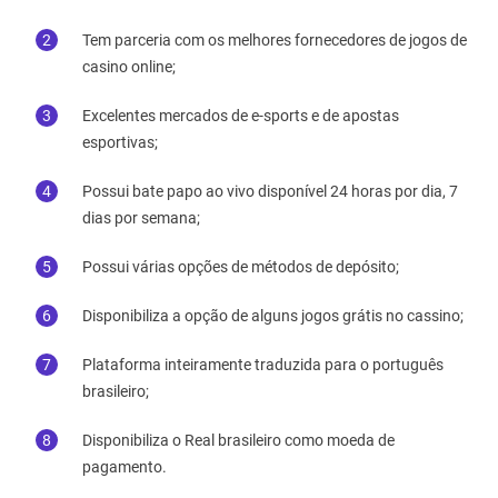
Tem parceria com os melhores fornecedores de jogos de
casino online;
Excelentes mercados de e-sports e de apostas
esportivas;
Possui bate papo ao vivo disponível 24 horas por dia, 7
dias por semana;
Possui várias opções de métodos de depósito;
Disponibiliza a opção de alguns jogos grátis no cassino;
Plataforma inteiramente traduzida para o português
brasileiro;
Disponibiliza o Real brasileiro como moeda de
pagamento.