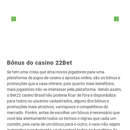
Bônus do casino 22Bet
Se tem uma coisa que atrai novos jogadores para uma
plataforma de jogos de casino e apostas online, são os bônus e
promoções que a casa oferece, pois quanto mais benefícios,
mais jogadores irão se interessar pela plataforma. Sendo assim,
o Bet22 casino Brasil não poderia ficar de fora e disponibiliza
para todos os usuários cadastrados, alguns dos bônus e
promoções mais atrativos, vantajosos e competitivos do
mercado. Porém, antes de escolher um bônus é necessário que
você leia atentamente todos os termos e regras que cada um
contém, pois varia de um bônus para o outro, e caso não sejam
cumpridas corretamente, você perderá todos os benefícios do