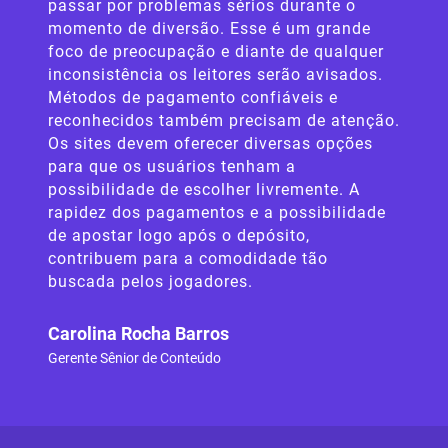
passar por problemas sérios durante o
momento de diversão. Esse é um grande
foco de preocupação e diante de qualquer
inconsistência os leitores serão avisados.
Métodos de pagamento confiáveis e
reconhecidos também precisam de atenção.
Os sites devem oferecer diversas opções
para que os usuários tenham a
possibilidade de escolher livremente. A
rapidez dos pagamentos e a possibilidade
de apostar logo após o depósito,
contribuem para a comodidade tão
buscada pelos jogadores.
Carolina Rocha Barros
Gerente Sênior de Conteúdo