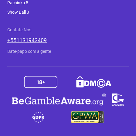
Pachinko 5
Show Ball 3
Contate-Nos
+551131943409
Bate-papo com a gente