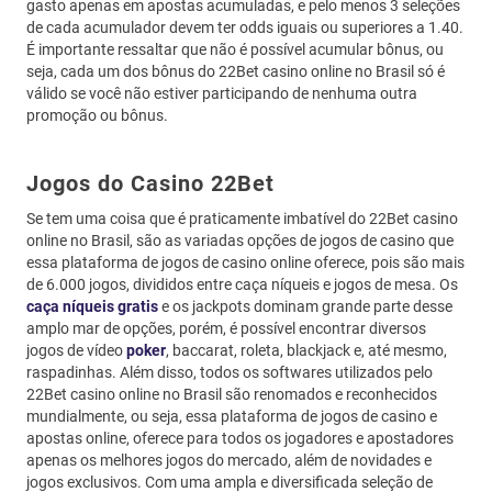
gasto apenas em apostas acumuladas, e pelo menos 3 seleções
de cada acumulador devem ter odds iguais ou superiores a 1.40.
É importante ressaltar que não é possível acumular bônus, ou
seja, cada um dos bônus do 22Bet casino online no Brasil só é
válido se você não estiver participando de nenhuma outra
promoção ou bônus.
Jogos do Casino 22Bet
Se tem uma coisa que é praticamente imbatível do 22Bet casino
online no Brasil, são as variadas opções de jogos de casino que
essa plataforma de jogos de casino online oferece, pois são mais
de 6.000 jogos, divididos entre caça níqueis e jogos de mesa. Os
caça níqueis gratis
e os jackpots dominam grande parte desse
amplo mar de opções, porém, é possível encontrar diversos
jogos de vídeo
poker
, baccarat, roleta, blackjack e, até mesmo,
raspadinhas. Além disso, todos os softwares utilizados pelo
22Bet casino online no Brasil são renomados e reconhecidos
mundialmente, ou seja, essa plataforma de jogos de casino e
apostas online, oferece para todos os jogadores e apostadores
apenas os melhores jogos do mercado, além de novidades e
jogos exclusivos. Com uma ampla e diversificada seleção de