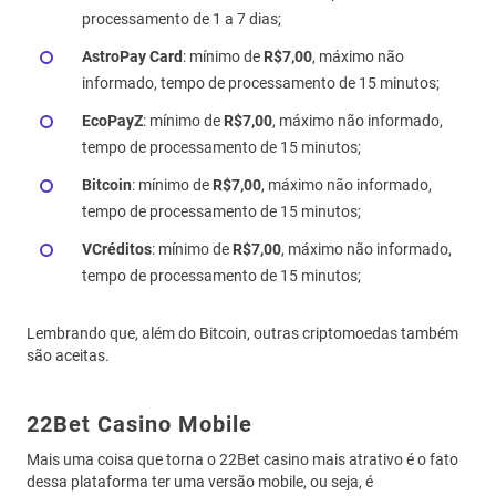
processamento de 1 a 7 dias;
AstroPay Card
: mínimo de
R$7,00
, máximo não
informado, tempo de processamento de 15 minutos;
EcoPayZ
: mínimo de
R$7,00
, máximo não informado,
tempo de processamento de 15 minutos;
Bitcoin
: mínimo de
R$7,00
, máximo não informado,
tempo de processamento de 15 minutos;
VCréditos
: mínimo de
R$7,00
, máximo não informado,
tempo de processamento de 15 minutos;
Lembrando que, além do Bitcoin, outras criptomoedas também
são aceitas.
22Bet Casino Mobile
Mais uma coisa que torna o 22Bet casino mais atrativo é o fato
dessa plataforma ter uma versão mobile, ou seja, é