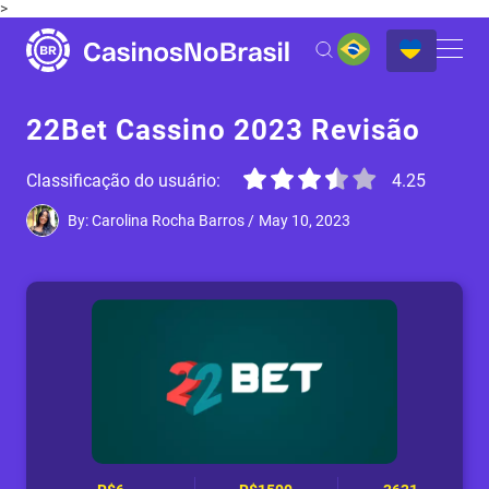
>
22Bet Cassino 2023 Revisão
Classificação do usuário:
4.25
By:
Carolina Rocha Barros
/
May 10, 2023