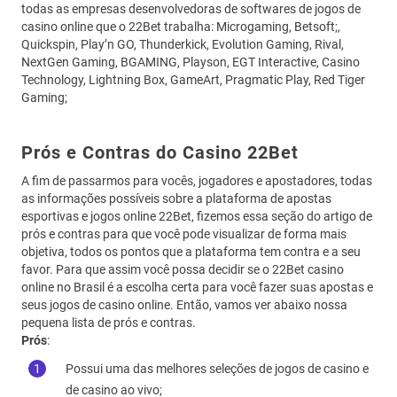
todas as empresas desenvolvedoras de softwares de jogos de
casino online que o 22Bet trabalha: Microgaming, Betsoft;,
Quickspin, Play’n GO, Thunderkick, Evolution Gaming, Rival,
NextGen Gaming, BGAMING, Playson, EGT Interactive, Casino
Technology, Lightning Box, GameArt, Pragmatic Play, Red Tiger
Gaming;
Prós e Contras do Casino 22Bet
A fim de passarmos para vocês, jogadores e apostadores, todas
as informações possíveis sobre a plataforma de apostas
esportivas e jogos online 22Bet, fizemos essa seção do artigo de
prós e contras para que você pode visualizar de forma mais
objetiva, todos os pontos que a plataforma tem contra e a seu
favor. Para que assim você possa decidir se o 22Bet casino
online no Brasil é a escolha certa para você fazer suas apostas e
seus jogos de casino online. Então, vamos ver abaixo nossa
pequena lista de prós e contras.
Prós
:
Possui uma das melhores seleções de jogos de casino e
de casino ao vivo;