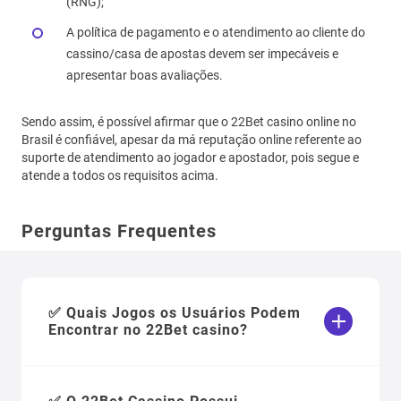
(RNG);
A política de pagamento e o atendimento ao cliente do
cassino/casa de apostas devem ser impecáveis e
apresentar boas avaliações.
Sendo assim, é possível afirmar que o 22Bet casino online no
Brasil é confiável, apesar da má reputação online referente ao
suporte de atendimento ao jogador e apostador, pois segue e
atende a todos os requisitos acima.
Perguntas Frequentes
✅ Quais Jogos os Usuários Podem
Encontrar no 22Bet casino?