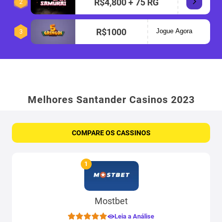
R$4,800 + 75 RG
2
R$1000
Jogue Agora
3
Melhores Santander Casinos 2023
COMPARE OS CASSINOS
1
Mostbet
Leia a Análise