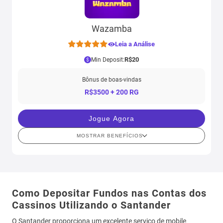
Wazamba
Leia a Análise
R$20
Min Deposit:
Bônus de boas-vindas
R$3500 + 200 RG
Jogue Agora
MOSTRAR BENEFÍCIOS
Como Depositar Fundos nas Contas dos
Cassinos Utilizando o Santander
O Santander proporciona um excelente serviço de mobile