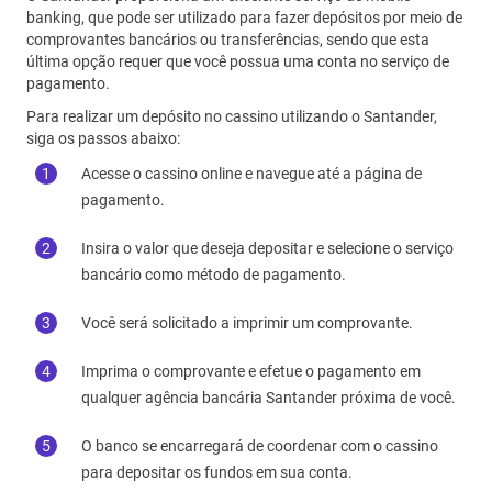
banking, que pode ser utilizado para fazer depósitos por meio de
comprovantes bancários ou transferências, sendo que esta
última opção requer que você possua uma conta no serviço de
pagamento.
Para realizar um depósito no cassino utilizando o Santander,
siga os passos abaixo:
Acesse o cassino online e navegue até a página de
pagamento.
Insira o valor que deseja depositar e selecione o serviço
bancário como método de pagamento.
Você será solicitado a imprimir um comprovante.
Imprima o comprovante e efetue o pagamento em
qualquer agência bancária Santander próxima de você.
O banco se encarregará de coordenar com o cassino
para depositar os fundos em sua conta.