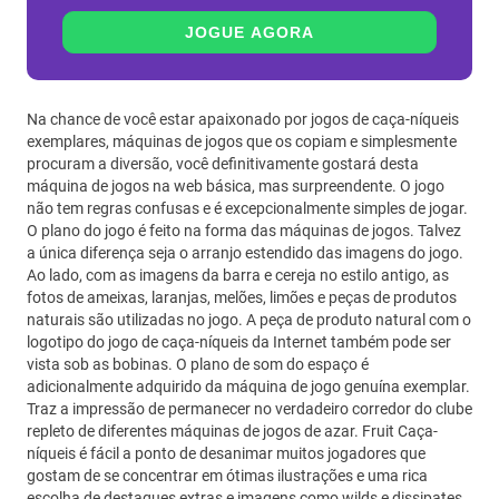
JOGUE AGORA
Na chance de você estar apaixonado por jogos de caça-níqueis
exemplares, máquinas de jogos que os copiam e simplesmente
procuram a diversão, você definitivamente gostará desta
máquina de jogos na web básica, mas surpreendente. O jogo
não tem regras confusas e é excepcionalmente simples de jogar.
O plano do jogo é feito na forma das máquinas de jogos. Talvez
a única diferença seja o arranjo estendido das imagens do jogo.
Ao lado, com as imagens da barra e cereja no estilo antigo, as
fotos de ameixas, laranjas, melões, limões e peças de produtos
naturais são utilizadas no jogo. A peça de produto natural com o
logotipo do jogo de caça-níqueis da Internet também pode ser
vista sob as bobinas. O plano de som do espaço é
adicionalmente adquirido da máquina de jogo genuína exemplar.
Traz a impressão de permanecer no verdadeiro corredor do clube
repleto de diferentes máquinas de jogos de azar. Fruit Caça-
níqueis é fácil a ponto de desanimar muitos jogadores que
gostam de se concentrar em ótimas ilustrações e uma rica
escolha de destaques extras e imagens como wilds e dissipates.