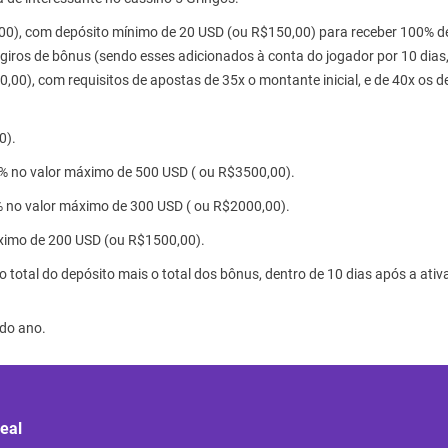
00), com depósito mínimo de 20 USD (ou R$150,00) para receber 100% de 
giros de bônus (sendo esses adicionados à conta do jogador por 10 dias, 
0), com requisitos de apostas de 35x o montante inicial, e de 40x os de
0).
0% no valor máximo de 500 USD ( ou R$3500,00).
% no valor máximo de 300 USD ( ou R$2000,00).
áximo de 200 USD (ou R$1500,00).
 total do depósito mais o total dos bônus, dentro de 10 dias após a ativ
do ano.
eal