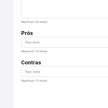
Maximum 30 words
Prós
Maximum 15 words
Contras
Maximum 15 words