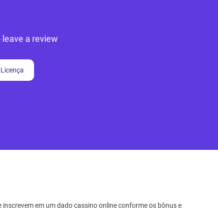
o leave a review
 Licença
e inscrevem em um dado cassino online conforme os bônus e