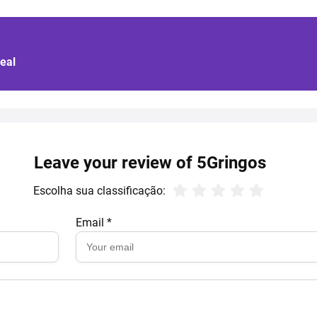
eal
Leave your review of 5Gringos
Escolha sua classificação:
Email *