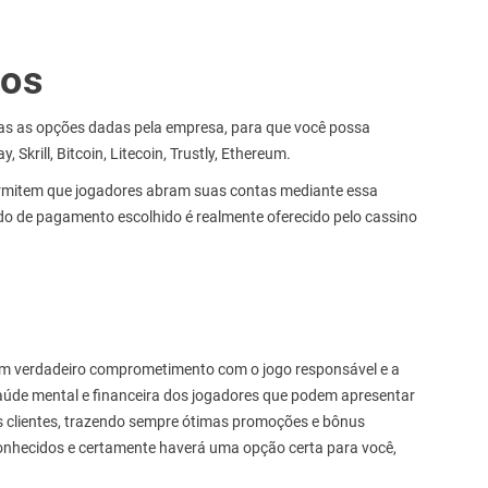
gos
das as opções dadas pela empresa, para que você possa
Skrill, Bitcoin, Litecoin, Trustly, Ethereum.
rmitem que jogadores abram suas contas mediante essa
do de pagamento escolhido é realmente oferecido pelo cassino
e um verdadeiro comprometimento com o jogo responsável e a
aúde mental e financeira dos jogadores que podem apresentar
 clientes, trazendo sempre ótimas promoções e bônus
onhecidos e certamente haverá uma opção certa para você,