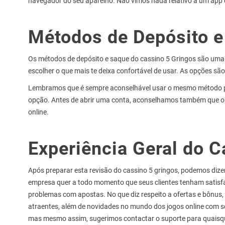
navegador do seu aparelho. Não vimos nada relativo a um app di
Métodos de Depósito e
Os métodos de depósito e saque do cassino 5 Gringos são uma 
escolher o que mais te deixa confortável de usar. As opções são: 
Lembramos que é sempre aconselhável usar o mesmo método pa
opção. Antes de abrir uma conta, aconselhamos também que o j
online.
Experiência Geral do C
Após preparar esta revisão do cassino 5 gringos, podemos dize
empresa quer a todo momento que seus clientes tenham satisfa
problemas com apostas. No que diz respeito a ofertas e bônu
atraentes, além de novidades no mundo dos jogos online com 
mas mesmo assim, sugerimos contactar o suporte para quaisque