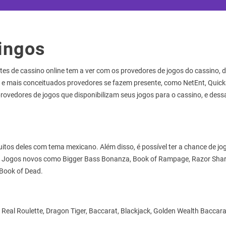
ingos
sites de cassino online tem a ver com os provedores de jogos do cassino,
 e mais conceituados provedores se fazem presente, como NetEnt, QuickSp
rovedores de jogos que disponibilizam seus jogos para o cassino, e dess
muitos deles com tema mexicano. Além disso, é possível ter a chance de jo
plo). Jogos novos como Bigger Bass Bonanza, Book of Rampage, Razor Sha
 Book of Dead.
eal Roulette, Dragon Tiger, Baccarat, Blackjack, Golden Wealth Baccarat,