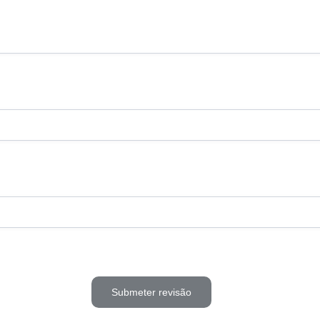
Submeter revisão