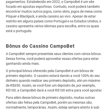
pagamentos. Estabelecido em 2022, o CampoBet é um site
focado em apostas esportivas. Contudo, você poderá também
encontrar muitos outros jogos, como slots, jogos de mesa como
Pôquer e Blackjack, e ainda cassino ao vivo. Apesar de estar
restrito em alguns países como Portugal e os Estados Unidos, o
cassino apresenta vários idiomas para escolha, entre os quais
está o português.
Bônus do Cassino CampoBet
A CampoBet sempre presenteia seus clientes com vários bônus.
Dessa forma, você poderá aproveitar essas ofertas para estar
ganhando ainda mais.
O principal bônus oferecido pela CampoBet é um bônus de
primeiro depósito. O cassino estará dando a você 100% do seu
dinheiro quando realizar seu primeiro depósito, até um máximo
de R$650. Assim, se você fizer um depósito de, por exemplo,
R$100, a CampoBet dará a você R$100 extra para você apostar.
Para além desse bônus de primeiro depósito, muitas outras
ofertas são feitas pela CampoBet, porém as mesmas são,
normalmente, temporárias. Assim, esteja sempre atento à sub-