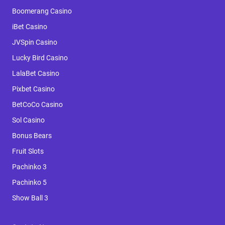
Boomerang Casino
iBet Casino
JVSpin Casino
Lucky Bird Casino
LalaBet Casino
Pixbet Casino
BetCoCo Casino
Sol Casino
Bonus Bears
Fruit Slots
Pachinko 3
Pachinko 5
Show Ball 3