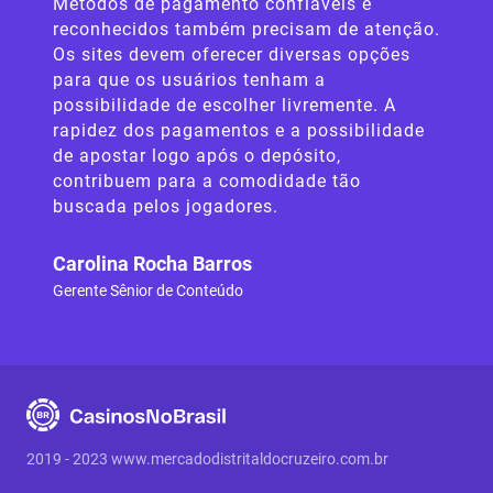
Métodos de pagamento confiáveis e
reconhecidos também precisam de atenção.
Os sites devem oferecer diversas opções
para que os usuários tenham a
possibilidade de escolher livremente. A
rapidez dos pagamentos e a possibilidade
de apostar logo após o depósito,
contribuem para a comodidade tão
buscada pelos jogadores.
Carolina Rocha Barros
Gerente Sênior de Conteúdo
2019 - 2023 www.mercadodistritaldocruzeiro.com.br