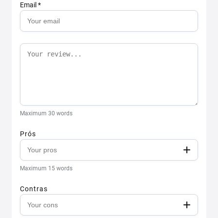
Email *
Maximum 30 words
Prós
Maximum 15 words
Contras