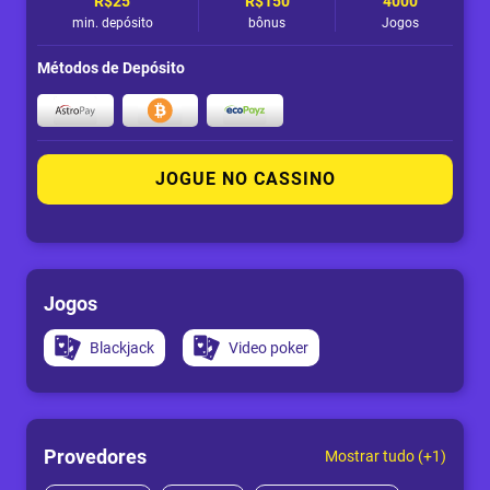
R$25
R$150
4000
min. depósito
bônus
Jogos
Métodos de Depósito
JOGUE NO CASSINO
Jogos
Blackjack
Video poker
Provedores
Mostrar tudo (+1)