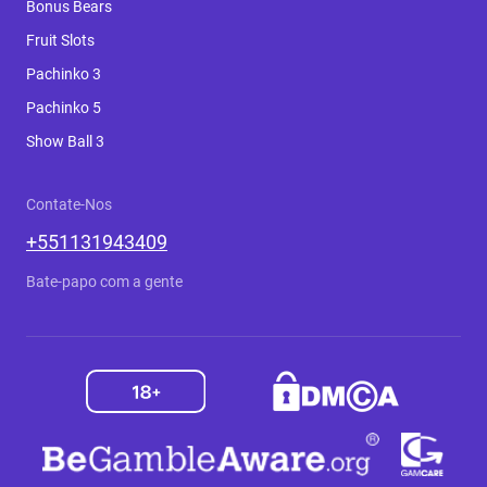
Bonus Bears
Fruit Slots
Pachinko 3
Pachinko 5
Show Ball 3
Contate-Nos
+551131943409
Bate-papo com a gente