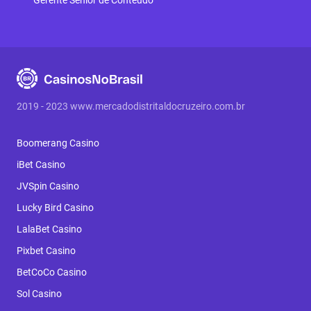
Gerente Sênior de Conteúdo
2019 - 2023 www.mercadodistritaldocruzeiro.com.br
Boomerang Casino
iBet Casino
JVSpin Casino
Lucky Bird Casino
LalaBet Casino
Pixbet Casino
BetCoCo Casino
Sol Casino