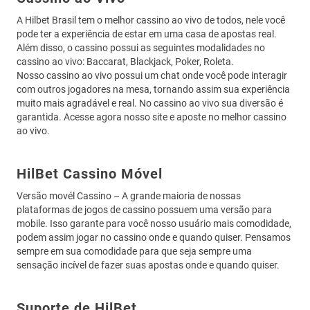
A Hilbet Brasil tem o melhor cassino ao vivo de todos, nele você
pode ter a experiência de estar em uma casa de apostas real.
Além disso, o cassino possui as seguintes modalidades no
cassino ao vivo: Baccarat, Blackjack, Poker, Roleta.
Nosso cassino ao vivo possui um chat onde você pode interagir
com outros jogadores na mesa, tornando assim sua experiência
muito mais agradável e real. No cassino ao vivo sua diversão é
garantida. Acesse agora nosso site e aposte no melhor cassino
ao vivo.
HilBet Cassino Móvel
Versão movél Cassino – A grande maioria de nossas
plataformas de jogos de cassino possuem uma versão para
mobile. Isso garante para você nosso usuário mais comodidade,
podem assim jogar no cassino onde e quando quiser. Pensamos
sempre em sua comodidade para que seja sempre uma
sensação incível de fazer suas apostas onde e quando quiser.
Suporte de HilBet