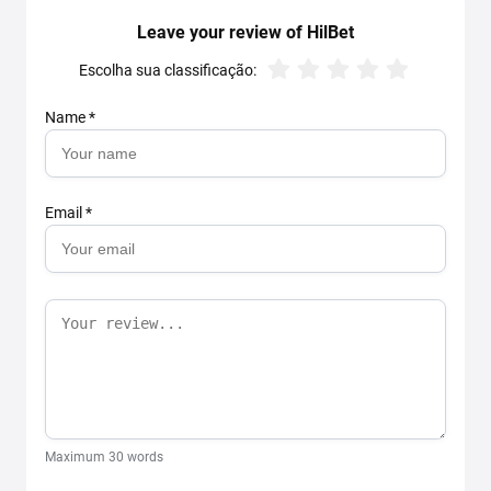
Leave your review of HilBet
Escolha sua classificação:
Name *
Email *
Maximum 30 words