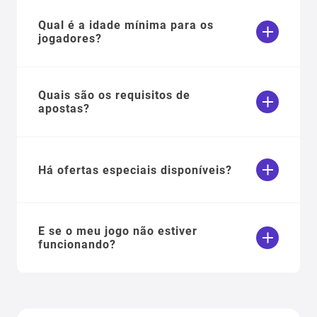
Qual é a idade mínima para os
jogadores?
Quais são os requisitos de
apostas?
Há ofertas especiais disponíveis?
E se o meu jogo não estiver
funcionando?