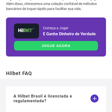
Além disso, oferecemos uma coleção confiável de métodos
bancários de toque rápido para facilitar sua vida.
Começa a Jogar
E Ganhe Dinheiro de Verdade
JOGUE AGORA
Hilbet FAQ
A Hilbet Brasil é licenciada e
regulamentada?