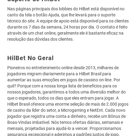
Nas páginas principais dos lobbies do Hilbet está disponível no
canto da tela o botão Ajuda, que lhe levará para o suporte
técnico do site. A equipe de apoio está disponível para os clientes
durante os 7 dias da semana, 24 horas por dia. O contato é feito
através de um chat online, geralmente ele é bastante eficaz na
resolução das dúvidas dos clientes.
HilBet No Geral
Pioneiros no entretenimento online desde 2013, milhares de
jogadores migram diariamente para a Hilbet Brasil para
aumentar as suas emoções em jogos de cassino on-line. Por
quê? Porque com a nossa longa lista de benefícios para os
nossos jogadores, garantimos a todos uma diversão melhor do
que o esperado, todos os dias que eles entram para jogar. A
Hilbet Brasil oferece uma enorme seleção de mais de 2.000 jogos
de casino da líder do setor, a Microgaming e NetEnt. Cada novo
jogador que registra uma conta a dinheiro, recebe um Bônus de
Boas-Vindas imbatível. Nós temos ofertas diárias, semanais e
mensais, projetadas para ajudá-lo a vencer. Proporcionamos
segurança excepcional e aderimos a padrões justos de jogo.