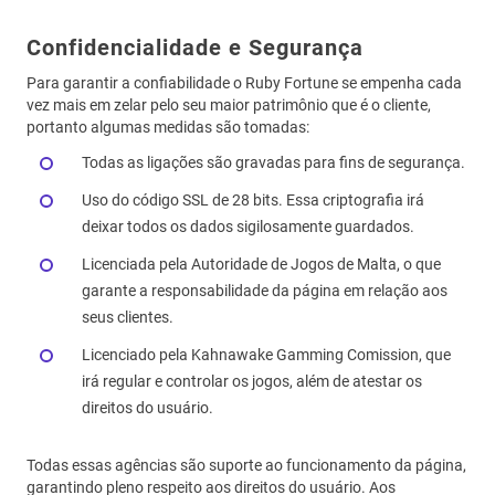
Confidencialidade e Segurança
Para garantir a confiabilidade o Ruby Fortune se empenha cada
vez mais em zelar pelo seu maior patrimônio que é o cliente,
portanto algumas medidas são tomadas:
Todas as ligações são gravadas para fins de segurança.
Uso do código SSL de 28 bits. Essa criptografia irá
deixar todos os dados sigilosamente guardados.
Licenciada pela Autoridade de Jogos de Malta, o que
garante a responsabilidade da página em relação aos
seus clientes.
Licenciado pela Kahnawake Gamming Comission, que
irá regular e controlar os jogos, além de atestar os
direitos do usuário.
Todas essas agências são suporte ao funcionamento da página,
garantindo pleno respeito aos direitos do usuário. Aos