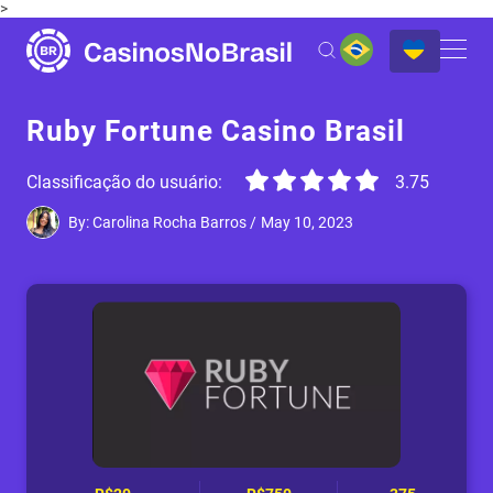
>
Ruby Fortune Casino Brasil
Classificação do usuário:
3.75
By:
Carolina Rocha Barros
/
May 10, 2023