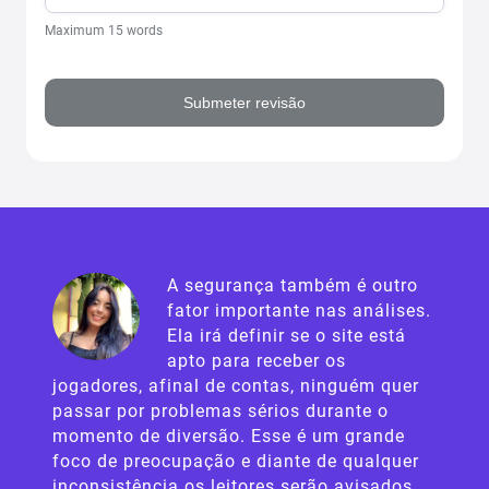
Maximum 15 words
Submeter revisão
A segurança também é outro
fator importante nas análises.
Ela irá definir se o site está
apto para receber os
jogadores, afinal de contas, ninguém quer
passar por problemas sérios durante o
momento de diversão. Esse é um grande
foco de preocupação e diante de qualquer
inconsistência os leitores serão avisados.