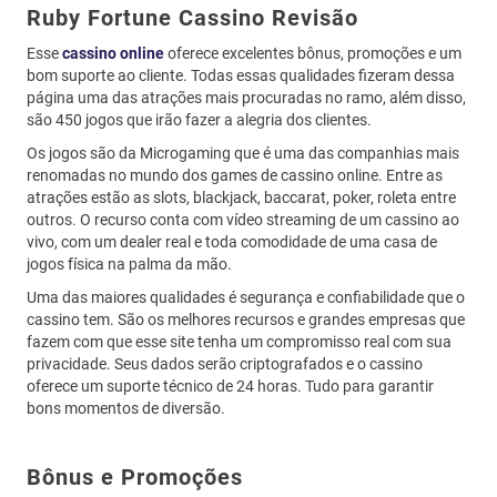
Ruby Fortune Cassino Revisão
Esse
cassino online
oferece excelentes bônus, promoções e um
bom suporte ao cliente. Todas essas qualidades fizeram dessa
página uma das atrações mais procuradas no ramo, além disso,
são 450 jogos que irão fazer a alegria dos clientes.
Os jogos são da Microgaming que é uma das companhias mais
renomadas no mundo dos games de cassino online. Entre as
atrações estão as slots, blackjack, baccarat, poker, roleta entre
outros. O recurso conta com vídeo streaming de um cassino ao
vivo, com um dealer real e toda comodidade de uma casa de
jogos física na palma da mão.
Uma das maiores qualidades é segurança e confiabilidade que o
cassino tem. São os melhores recursos e grandes empresas que
fazem com que esse site tenha um compromisso real com sua
privacidade. Seus dados serão criptografados e o cassino
oferece um suporte técnico de 24 horas. Tudo para garantir
bons momentos de diversão.
Bônus e Promoções