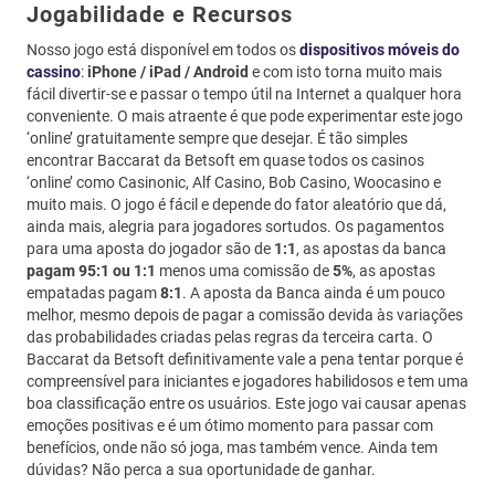
Jogabilidade e Recursos
Nosso jogo está disponível em todos os
dispositivos móveis do
cassino
:
iPhone / iPad / Android
e com isto torna muito mais
fácil divertir-se e passar o tempo útil na Internet a qualquer hora
conveniente. O mais atraente é que pode experimentar este jogo
‘online’ gratuitamente sempre que desejar. É tão simples
encontrar Baccarat da Betsoft em quase todos os casinos
‘online’ como Casinonic, Alf Casino, Bob Casino, Woocasino e
muito mais. O jogo é fácil e depende do fator aleatório que dá,
ainda mais, alegria para jogadores sortudos. Os pagamentos
para uma aposta do jogador são de
1:1
, as apostas da banca
pagam 95:1 ou 1:1
menos uma comissão de
5%
, as apostas
empatadas pagam
8:1
. A aposta da Banca ainda é um pouco
melhor, mesmo depois de pagar a comissão devida às variações
das probabilidades criadas pelas regras da terceira carta. O
Baccarat da Betsoft definitivamente vale a pena tentar porque é
compreensível para iniciantes e jogadores habilidosos e tem uma
boa classificação entre os usuários. Este jogo vai causar apenas
emoções positivas e é um ótimo momento para passar com
benefícios, onde não só joga, mas também vence. Ainda tem
dúvidas? Não perca a sua oportunidade de ganhar.