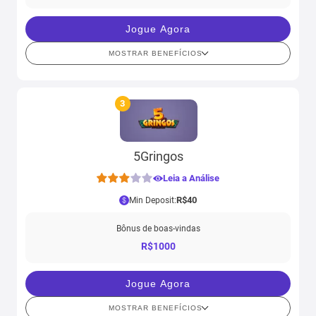
Jogue Agora
MOSTRAR BENEFÍCIOS
3
5Gringos
Leia a Análise
R$40
Min Deposit:
Bônus de boas-vindas
R$1000
Jogue Agora
MOSTRAR BENEFÍCIOS