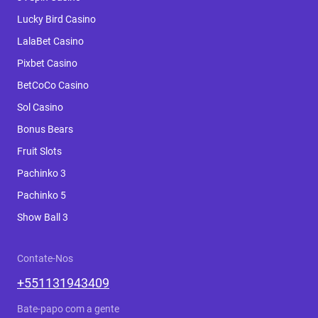
Lucky Bird Casino
LalaBet Casino
Pixbet Casino
BetCoCo Casino
Sol Casino
Bonus Bears
Fruit Slots
Pachinko 3
Pachinko 5
Show Ball 3
Contate-Nos
+551131943409
Bate-papo com a gente