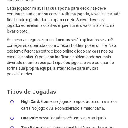
Cada jogador irá avaliar sua aposta para decidir se deve
continuar, aumentar ou correr. A última jogada, River é a cartada
final, onde o ganhador irá aparecer. No Showndown os
jogadores revelam as cartas e quem tiver o valor mais alto irá
levar o pote.
As mesmas regras e procedimentos serão aplicadas se você
começar suas partidas com o Texas holdem poker online. Não
existem diferenças entre o jogo online o jogo em cassinos ou
casas de poker. O poker online Texas holdem pode ser mais
divertido quando você participa dos jogos ao vivo ou quando
forma sua própria equipe, a internet lhe dará muitas
possibilidades.
Tipos de Jogadas
High Card
:
Com essa jogada o apostador com a maior
carta No jogo o As é considerado a maior carta.
One Pair
:
nessa jogada você tem 2 cartas iguais
Two Pairs
:
nessa jogada você tem 2 pares de cartas