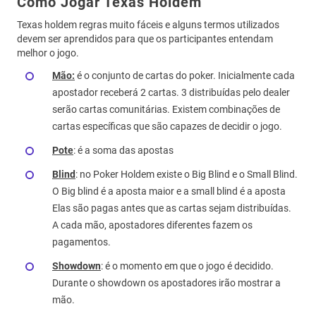
Como Jogar Texas Holdem
Texas holdem regras muito fáceis e alguns termos utilizados
devem ser aprendidos para que os participantes entendam
melhor o jogo.
Mão:
é o conjunto de cartas do poker. Inicialmente cada
apostador receberá 2 cartas. 3 distribuídas pelo dealer
serão cartas comunitárias. Existem combinações de
cartas específicas que são capazes de decidir o jogo.
Pote
: é a soma das apostas
Blind
: no Poker Holdem existe o Big Blind e o Small Blind.
O Big blind é a aposta maior e a small blind é a aposta
Elas são pagas antes que as cartas sejam distribuídas.
A cada mão, apostadores diferentes fazem os
pagamentos.
Showdown
: é o momento em que o jogo é decidido.
Durante o showdown os apostadores irão mostrar a
mão.