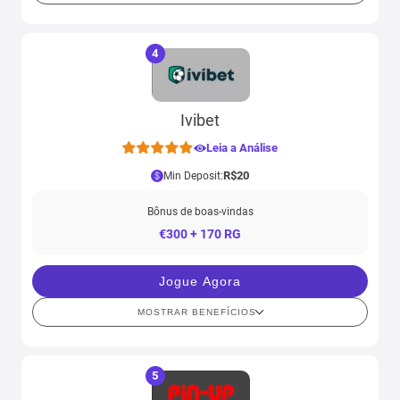
4
Ivibet
Leia a Análise
R$20
Min Deposit:
Bônus de boas-vindas
€300 + 170 RG
Jogue Agora
MOSTRAR BENEFÍCIOS
5