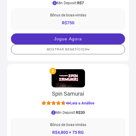
R$7
Min Deposit:
Bônus de boas-vindas
R$750
Jogue Agora
MOSTRAR BENEFÍCIOS
2
Spin Samurai
Leia a Análise
R$30
Min Deposit:
Bônus de boas-vindas
R$4,800 + 75 RG