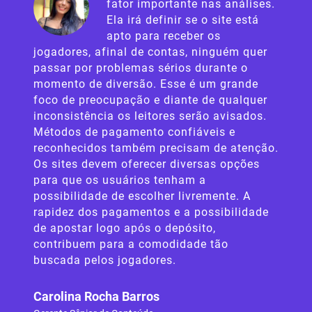
fator importante nas análises.
Ela irá definir se o site está
apto para receber os
jogadores, afinal de contas, ninguém quer
passar por problemas sérios durante o
momento de diversão. Esse é um grande
foco de preocupação e diante de qualquer
inconsistência os leitores serão avisados.
Métodos de pagamento confiáveis e
reconhecidos também precisam de atenção.
Os sites devem oferecer diversas opções
para que os usuários tenham a
possibilidade de escolher livremente. A
rapidez dos pagamentos e a possibilidade
de apostar logo após o depósito,
contribuem para a comodidade tão
buscada pelos jogadores.
Carolina Rocha Barros