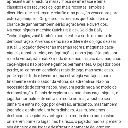
apresenta uma mistura maravilhosa de interface e tema
clássicos e os recursos de jogo mais recentes, simples e
divertidos que certamente criarão uma posição vencedora para
este caça-níqueis. Os generosos prêmios que todos têm a
chance de ganhar também serão agradáveis ​​e divertidos.
Na caça-níqueis machine Quick Hit Black Gold da Bally
Technologies, você também pode tentar a sorte no modo de
demonstração. A versão demo não é diferente do jogo de azar
usual. O jogador deve ter as mesmas regras, máquinas caça-
níqueis, apostas, rolos, configurações, mas o jogo é jogado por
moeda virtual, não real. O modo de demonstração das máquinas
caça-níqueis não promete ganhos permanentes. O jogador pode
perder, tal como em condições reais de jogo, mas neste caso,
pode repetir tudo e inventar uma estratégia vantajosa para
finalmente sentir o sabor da vitória, da adrenalina. Não há
necessidade de correr riscos, ninguém perde nada no modo de
demonstração. Depois de explorar as máquinas caça-níqueis, o
jogador normalmente entra no modo normal, aposta o seu
dinheiro e entra no jogo por diversão, arriscando, mas também
jogando e ganhando um bom dinheiro. Assim, podemos
destacar as seguintes vantagens do modo demo num casino
online: em primeiro lugar, não há risco, o jogador não vai perder o
seu dinheiro e vai jogar e desfrutar plenamente do jogo; em