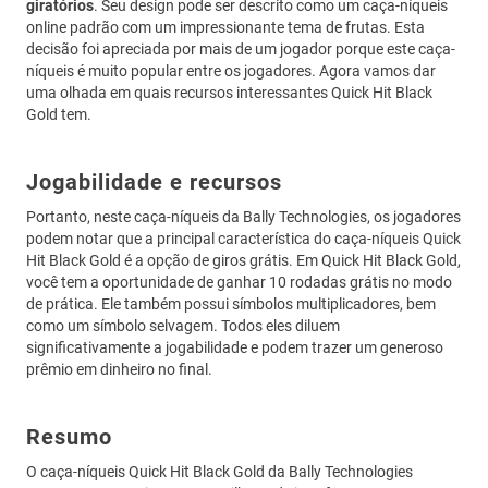
giratórios
. Seu design pode ser descrito como um caça-níqueis
online padrão com um impressionante tema de frutas. Esta
decisão foi apreciada por mais de um jogador porque este caça-
níqueis é muito popular entre os jogadores. Agora vamos dar
uma olhada em quais recursos interessantes Quick Hit Black
Gold tem.
Jogabilidade e recursos
Portanto, neste caça-níqueis da Bally Technologies, os jogadores
podem notar que a principal característica do caça-níqueis Quick
Hit Black Gold é a opção de giros grátis. Em Quick Hit Black Gold,
você tem a oportunidade de ganhar 10 rodadas grátis no modo
de prática. Ele também possui símbolos multiplicadores, bem
como um símbolo selvagem. Todos eles diluem
significativamente a jogabilidade e podem trazer um generoso
prêmio em dinheiro no final.
Resumo
O caça-níqueis Quick Hit Black Gold da Bally Technologies